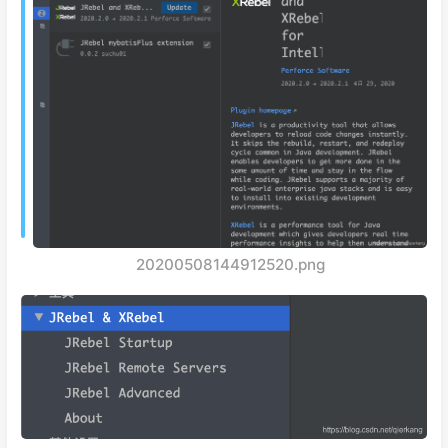
20200508144912520.png