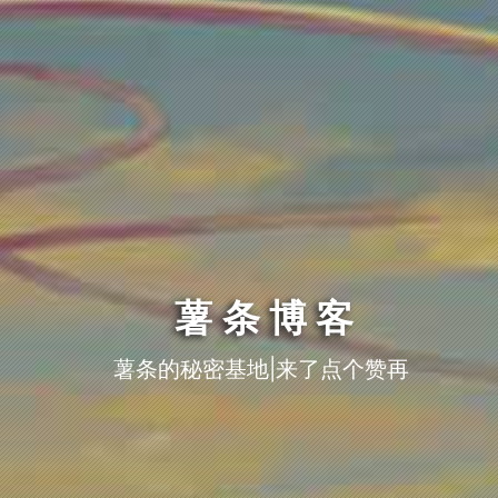
薯条博客
薯条的秘密基地|来了点个赞再走呗