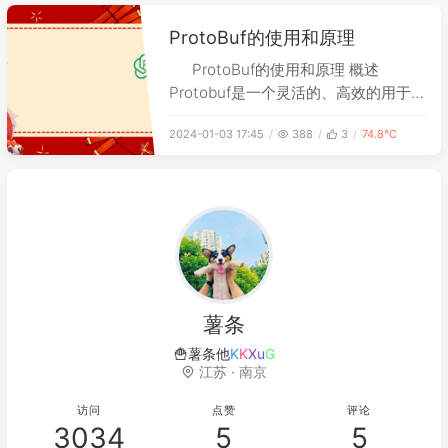
ProtoBuf的使用和原理
ProtoBuf的使用和原理 概述
Protobuf是一个灵活的、高效的用于序
列化数据的协议。相比较XML和JSON
2024-01-03 17:45
388
3
74.8℃
格式，protobuf更小、更快、更便捷。
Protobuf是跨语言的，并且自带了一个
编译器(protoc)，只需要用它进行编
译，可以编译成Java、python、
C++等代码，然后就可
薯条
🍟薯条他是一名
l
L
L
4
8
江苏 · 南京
访问
点赞
评论
3034
5
5