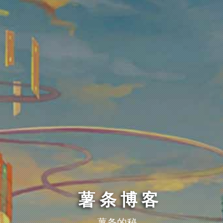
薯条博客
薯条的秘密