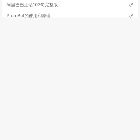
阿里巴巴土话102句完整版
ProtoBuf的使用和原理
标签
Halo
黑化
Jrebel
黑话
土话
热部署
ProtoBuf
分类
励志文章
1
中间件
2
热部署
0
默认分类
0