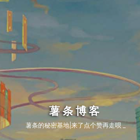
薯条博客
薯条的秘密基地|来了