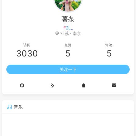
薯条
薯条的秘
<
u
)
江苏 · 南京
访问
点赞
评论
3030
5
5
关注一下
音乐